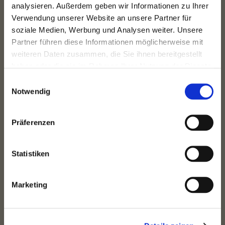
analysieren. Außerdem geben wir Informationen zu Ihrer
200 m²
6
Verwendung unserer Website an unsere Partner für
soziale Medien, Werbung und Analysen weiter. Unsere
Partner führen diese Informationen möglicherweise mit
VERMIETET
weiteren Daten zusammen, die Sie ihnen bereitgestellt
haben oder die sie im Rahmen Ihrer Nutzung der Dienste
gesammelt haben.
Einwilligungsauswahl
Notwendig
Präferenzen
AM WUNDERSCHÖNEN KARL-AUGUST-PLATZ: ...
Statistiken
Berlin
VERMIETET
Marketing
Wohnfläche
Zimmer
55 m²
2