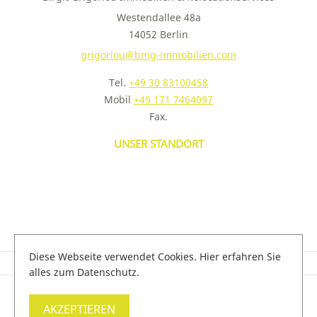
Westendallee 48a
14052 Berlin
grigoriou@bmg-immobilien.com
Tel.
+49 30 83100458
Mobil
+49 171 7464097
Fax.
UNSER STANDORT
Diese Webseite verwendet Cookies. Hier erfahren Sie
Kontakt
Impressum
Datenschutz
alles zum Datenschutz.
BIRGIT GRIGORIOU IMMOBILIEN & RELOCATIONSERVICES - COPYRIGHT 2026
AKZEPTIEREN
IMMOBILIENSOFTWARE & WEBDESIGN POWERED BY