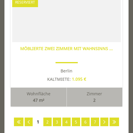
RESERVIERT
MÖBLIERTE ZWEI ZIMMER MIT WAHNSINNS ...
Berlin
KALTMIETE:
1.095 €
Wohnfläche
Zimmer
47 m²
2
1
2
3
4
5
6
7