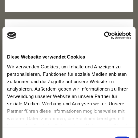
IHR SCHNELLER KONTAKT ZU UNS
grigoriou@bmg-immobilien.com
Tel.:
+49 30 83100458
Diese Webseite verwendet Cookies
Wir verwenden Cookies, um Inhalte und Anzeigen zu
IMMOBILIENSUCHE
personalisieren, Funktionen für soziale Medien anbieten
zu können und die Zugriffe auf unsere Website zu
analysieren. Außerdem geben wir Informationen zu Ihrer
Wo:
Ort
Verwendung unserer Website an unsere Partner für
soziale Medien, Werbung und Analysen weiter. Unsere
Partner führen diese Informationen möglicherweise mit
Was:
Wohnung, Haus ...
weiteren Daten zusammen, die Sie ihnen bereitgestellt
haben oder die sie im Rahmen Ihrer Nutzung der Dienste
gesammelt haben.
Vermarktungsart:
Kauf, Miete ...
Einwilligungsauswahl