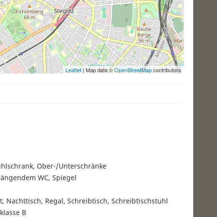
Leaflet
| Map data ©
OpenStreetMap
contributors
Kühlschrank, Ober-/Unterschränke
hängendem WC, Spiegel
t, Nachttisch, Regal, Schreibtisch, Schreibtischstuhl
klasse B