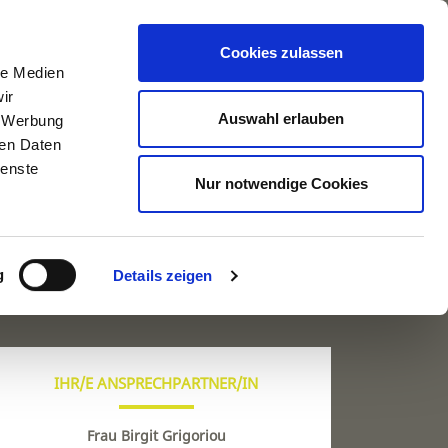
is für Kaufen, Mieten und Relocation
Cookies zulassen
le Medien
ENTEN
RELOCATIONSERVICE
ÜBER UNS
KONTAKT
ir
Auswahl erlauben
, Werbung
ren Daten
ienste
Nur notwendige Cookies
g
Details zeigen
IHR/E ANSPRECHPARTNER/IN
Frau Birgit Grigoriou